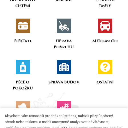
PRŮMYSLOVÉ
MAZÁNÍ
LEPIDLA A
ČIŠTĚNÍ
TMELY
ELEKTRO
ÚPRAVA
AUTO-MOTO
POVRCHU
PÉČE O
SPRÁVA BUDOV
OSTATNÍ
POKOŽKU
Abychom vám usnadnili procházení stránek, nabídli přizpůsobený
obsah nebo reklamu a mohli anonymně analyzovat návštěvnost,
SORBENTY
PŘÍSLUŠENSTVÍ
využíváme soubory cookies, které sdílíme se svými partnery pro sociální