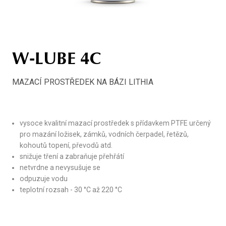
W-LUBE 4C
MAZACÍ PROSTŘEDEK NA BÁZI LITHIA
vysoce kvalitní mazací prostředek s přídavkem PTFE určený
pro mazání ložisek, zámků, vodních čerpadel, řetězů,
kohoutů topení, převodů atd.
snižuje tření a zabraňuje přehřátí
netvrdne a nevysušuje se
odpuzuje vodu
teplotní rozsah - 30 °C až 220 °C